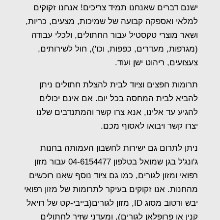
ישנם דברים שאנחנו תמיד צריכים! אנחנו זקוקים
למלאי ואספקה קבועה של שמיכות, מצעים, כריות,
ושאר מוצרי טקסטיל עבור החתולים, ולכלי עבודה
(מגרפות, מעדרים, כפפות, וכו'), חול לשירותים,
צעצועים, ריהוט ישן ועוד.
תרומות חפצים וציוד לבית להצלת חתולים ניתן
להביא לבית המחסה בכל יום. אם אינם יכולים
להגיע עד אלינו, אנא צרו קשר והמתנדבים שלנו
יצרו קשר ויבואו לאסוף מכם.
ניתן לתרום גם ישירות לחשבון העמותה בחנות
ג'ונג'ל בגן שמואל בטלפון 04-6154477 עבור מזון
רפואי ומזון לגורים, כמו גם ציוד נוסף שאנו רוכשים
מהחנות. אנו זקוקים בעיקר לתרומות של מזון רפואי
יבש ורטוב מסוג ID, מזון לגורים(בייבי-קט של רויאל
קנין או פרופלאן לגורים), ומעדני שזיר לחתולים