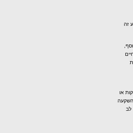
 זה
סף,
יים
ת
ות או
ההשקעה
לב