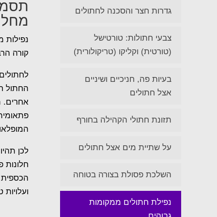
תסמונ
גדרות חצר והסכנה לחתולים
מחלו
צבעי חתולות: טורטישל
נפילות מ
(טורטית) וקליקו (טריקולורית)
קורה הר
לחתולים 
בעיות פה, חניכיים ושיניים
החתול חי
אצל חתולים
אחרים. ת
פתאומית 
תזונת חתולי הקהילה בחורף
המופלאות
על שתיית מים אצל חתולים
לכן תהיו 
חלונות פ
השלכת פסולת בצורה בטוחה
הכספית ה
ועלויות ט
נפילת חתולים ממקומות
גבוהים