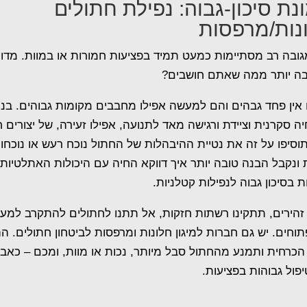
ת סיכון-גבוה: נפילת חתולים
נות/מרפסות
גובה רב מסתיימות כמעט תמיד בפציעות חמורות או במוות. מדוע
בה יותר ממה שאתם חושבים?
אין פחד גבהים והם למעשה אפילו מחבבים מקומות גבוהים. בנו
ה סקרנית וציידת ורגישה מאד לתנועה, אפילו זעירה, של יצורים ח
וסיפו על זה את נטיית ההיבהלות של החתול נוכח רעש או נוכחו
ונקבל הבנה טובה יותר איך דווקא החיה עם היכולות האתלטיות
 בסיכון גבוה לנפילות קטלניות.
זהיר
ים, תתקינו רשתות חזקות, אל תתנו לחתולים להתקרב למעק
תוחים. יש גם חברות למיגון חלונות ומרפסות לביטחון חתולים. 
כרחית ותמנע מהחתול סבל מיותר, נכות או מוות, ומכם – כאב 
יפול גבוהות בפציעות.